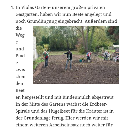
In Violas Garten- unserem größen privaten
Gastgarten, haben wir nun Beete angelegt und
noch Gründüngung eingebracht.
Außerdem sind
die
Weg
e
und
Pfad
e
zwis
chen
den
Beet
en hergestellt und mit Rindenmulch abgestreut.
In der Mitte des Gartens wächst die Erdbeer-
Spirale und das Hügelbeet für die Kräuter ist in
der Grundanlage fertig. Hier werden wir mit
einem weiteren Arbeitseinsatz noch weiter für