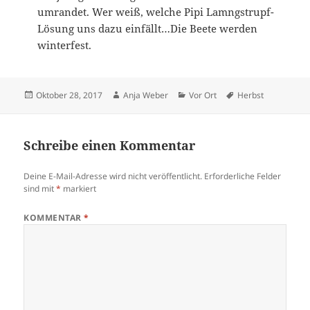
umrandet. Wer weiß, welche Pipi Lamngstrupf-
Lösung uns dazu einfällt…Die Beete werden
winterfest.
Veröffentlicht
Autor
Kategorien
Schlagwörter
Oktober 28, 2017
Anja Weber
Vor Ort
Herbst
am
Schreibe einen Kommentar
Deine E-Mail-Adresse wird nicht veröffentlicht.
Erforderliche Felder
sind mit
*
markiert
KOMMENTAR
*