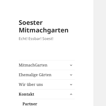
Soester
Mitmachgarten
Echt! Essbar! Soest!
untermenü
MitmachGarten
öffnen
untermenü
Ehemalige Gärten
öffnen
untermenü
Wir über uns
öffnen
untermenü
Kontakt
öffnen
Partner