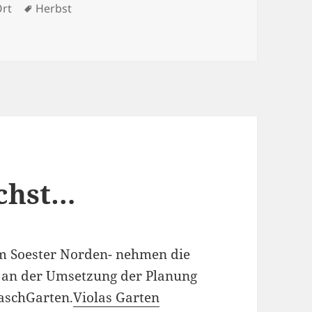
gorien
Schlagwörter
Ort
Herbst
bst- Teil 1
ächst…
im Soester Norden- nehmen die
 an der Umsetzung der Planung
NaschGarten.
Violas Garten