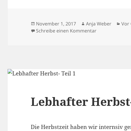
Veröffentlicht
Autor
Kate
November 1, 2017
Anja Weber
Vor 
am
zu Lebhafter He
Schreibe einen Kommentar
Lebhafter Herbst-
Die Herbstzeit haben wir internsiv g