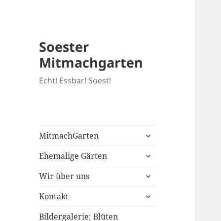
Soester
Mitmachgarten
Echt! Essbar! Soest!
untermenü
MitmachGarten
öffnen
untermenü
Ehemalige Gärten
öffnen
untermenü
Wir über uns
öffnen
untermenü
Kontakt
öffnen
Bildergalerie: Blüten