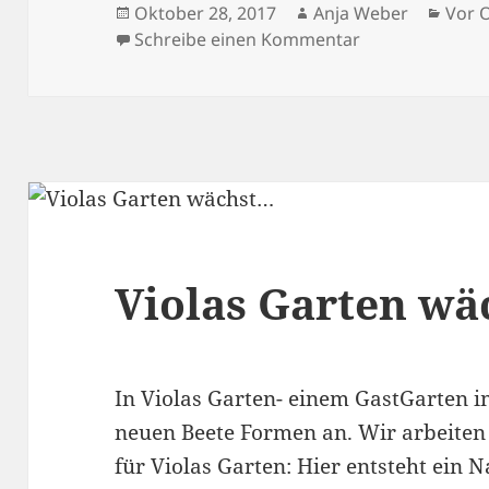
Veröffentlicht
Autor
Kate
Oktober 28, 2017
Anja Weber
Vor 
am
zu Lebhafter Her
Schreibe einen Kommentar
Violas Garten w
In Violas Garten- einem GastGarten 
neuen Beete Formen an. Wir arbeiten
für Violas Garten: Hier entsteht ein 