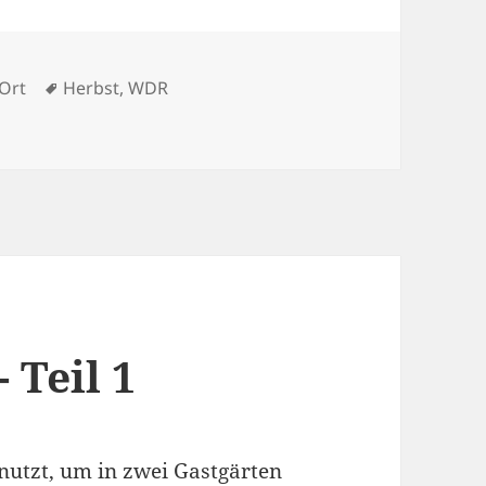
gorien
Schlagwörter
Ort
Herbst
,
WDR
rbst-Teil 2
 Teil 1
enutzt, um in zwei Gastgärten