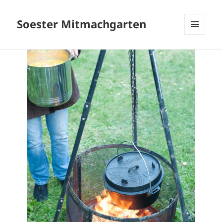
Soester Mitmachgarten
MENÜ
UND
WIDGETS