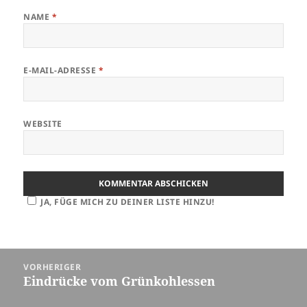
NAME
*
E-MAIL-ADRESSE
*
WEBSITE
JA, FÜGE MICH ZU DEINER LISTE HINZU!
Beitragsnavigation
VORHERIGER
Eindrücke vom Grünkohlessen
Vorheriger
Beitrag: