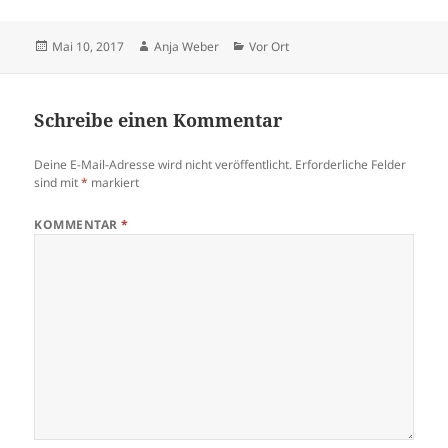
Veröffentlicht
Autor
Kategorien
Mai 10, 2017
Anja Weber
Vor Ort
am
Schreibe einen Kommentar
Deine E-Mail-Adresse wird nicht veröffentlicht.
Erforderliche Felder
sind mit
*
markiert
KOMMENTAR
*