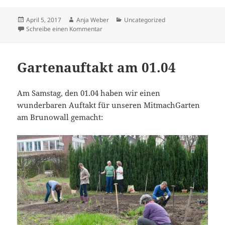
Veröffentlicht
Autor
Kategorien
April 5, 2017
Anja Weber
Uncategorized
am
zu nächste Gemeinschaftsaktion: Kartoffel-
Schreibe einen Kommentar
Gartenauftakt am 01.04
Am Samstag, den 01.04 haben wir einen
wunderbaren Auftakt für unseren MitmachGarten
am Brunowall gemacht: