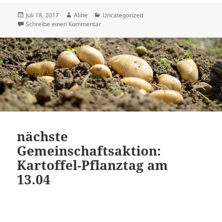
Veröffentlicht
Autor
Kategorien
Juli 18, 2017
Aline
Uncategorized
am
zu Geben und Nehmen im Mitmachgarten Soe
Schreibe einen Kommentar
nächste
Gemeinschaftsaktion:
Kartoffel-Pflanztag am
13.04